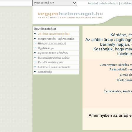
főoldal
|
életvédelem
|
elektr
Ügyfélszolgálat
24 órás ügyfélszolgálat
Kérdése, és
Megrendelés - ajánlatadás
Az alábbi űrlap segítség
bármely napján, 
Hírlevél adminisztráció
Köszönjük, hogy megt
Ügyfélkártya
tökélet
Gyakran feltett kérdések
Biztonságtechnikai szótár
Kezelői kézikönyvek
Amennyiben kérdése 
Letölthető dokumentumok
Az érdeklődő n
Oldaltérkép
E-mail c
Telefonsz
Észrevételek, kérdé
Amennyiben az űrlap el