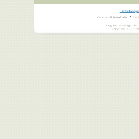
Elérhetősége
Ön most itt tartózkodik:
Főol